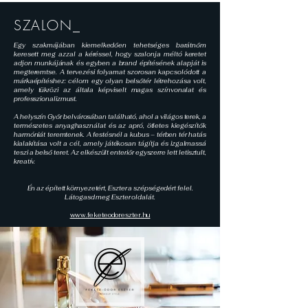
SZALON_
Egy szakmájában kiemelkedően tehetséges barátnőm
keresett meg azzal a kéréssel, hogy szalonja méltó keretet
adjon munkájának és egyben a brand építésének alapját is
megteremtse. A tervezési folyamat szorosan kapcsolódott a
márkaépítéshez: célom egy olyan belsőtér létrehozása volt,
amely tükrözi az általa képviselt magas színvonalat és
professzionalizmust.
A helyszín Győr belvárosában található, ahol a világos terek, a
természetes anyaghasználat és az apró, ötletes kiegészítők
harmóniát teremtenek.
A festésnél a kubus – térben tér hatás
kialakítása volt a cél, amely játékosan tágítja és izgalmassá
teszi a belső teret. Az elkészült enteriőr egyszerre lett letisztult,
kreatív.
Én az épített környezetért, Eszter a szépségedért felel.
Látogasd meg Eszter oldalát.
www.feketeodoreszter.hu