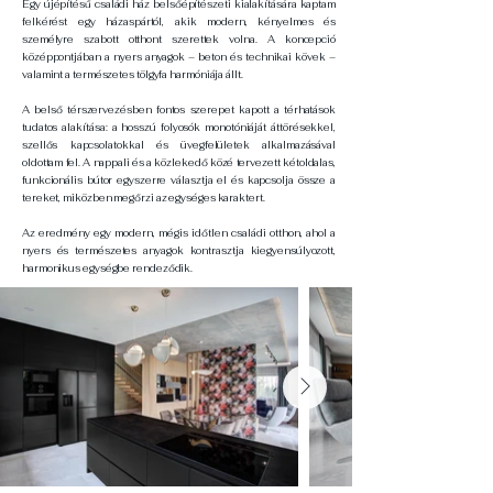
Egy újépítésű családi ház belsőépítészeti kialakítására kaptam
felkérést egy házaspártól, akik modern, kényelmes és
személyre szabott otthont szerettek volna. A koncepció
középpontjában a nyers anyagok – beton és technikai kövek –
valamint a természetes tölgyfa harmóniája állt.
A belső térszervezésben fontos szerepet kapott a térhatások
tudatos alakítása: a hosszú folyosók monotóniáját áttörésekkel,
szellős kapcsolatokkal és üvegfelületek alkalmazásával
oldottam fel. A nappali és a közlekedő közé tervezett kétoldalas,
funkcionális bútor egyszerre választja el és kapcsolja össze a
tereket, miközben megőrzi az egységes karaktert.
Az eredmény egy modern, mégis időtlen családi otthon, ahol a
nyers és természetes anyagok kontrasztja kiegyensúlyozott,
harmonikus egységbe rendeződik.