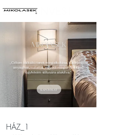
„Célom időtálló terek megalkotása, különleges
anyaghasználattal, egyedi megoldásokkal,
ügyfeleim stílusára alakítva.”
KAPCSOLAT
HÁZ_1