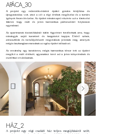
APÁCA_30
A projekt egy műemlékvédelmi épület gondos felújítása és
újragondolása volt, ahol a cél a régi értékek megőrzése és a kortárs
igények finom ötvözése. Az épület minden apró részlete azt a törekvést
tükrözi, hogy múlt és jelen harmonikus párbeszédet folytasson
egymással.
Az apartmanok kialakításánál külön figyelmet fordítottunk arra, hogy
mindegyik saját karaktert és hangulatot kapjon. Eltérő színek,
atmoszférák és belsőépítészeti megoldások jelennek meg, amelyek
mégis összhangban maradnak az egész épület stílusával.
Az eredmény egy karakteres, mégis harmonikus térsor lett: az épület
megőrzi a múlt értékeit, ugyanakkor teret ad a jelen kényelmének és
esztétikai elvárásainak.
HÁZ_2
A projekt egy régi családi ház teljes megújításáról szólt,