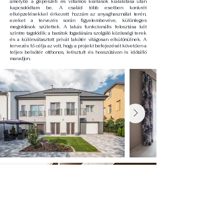
amelybe a gépészeti és villamos kiállások kialakítása után
kapcsolódtam be. A család több esetben konkrét
elképzelésekkel érkezett hozzám az anyaghasználat terén,
ezeket a tervezés során figyelembevéve, különleges
megoldások születtek. A lakás funkcionális felosztása két
szintre tagolódik: a barátok fogadására szolgáló közösségi terek
és a különválasztott privát lakótér világosan elkülönülnek. A
tervezés fő célja az volt, hogy a projekt befejezését követően a
teljes belsőtér otthonos, letisztult és hosszútávon is időtálló
maradjon.